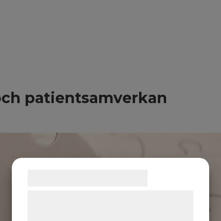
och patientsamverkan
Samtykke til cookies
Vi og vores samarbejdspartnere bruger
teknologier, herunder cookies, til at