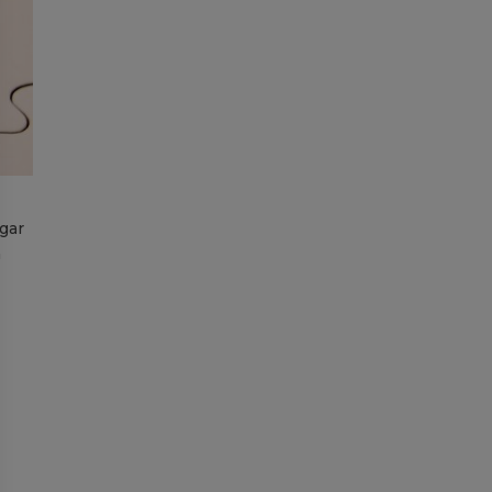
ngar
a