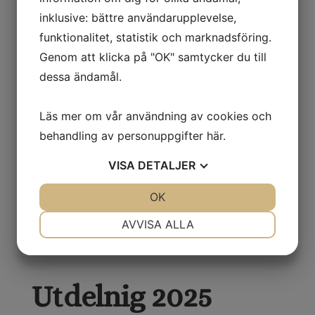
inklusive: bättre användarupplevelse,
funktionalitet, statistik och marknadsföring.
Ansökningstiden för 2025 är stängd
Genom att klicka på "OK" samtycker du till
Sista ansökningsdagen var 1 december.
dessa ändamål.
370 000 kr delades ut.
Beslut togs av styrelsen den 16 december.
Läs mer om vår användning av cookies och
behandling av personuppgifter
här
.
Frågor
VISA
DETALJER
forskningsstipendium@smdf.se
Blankett
JA
NEJ
OK
JA
NEJ
Stängd fram till nästa ansökningsperiod.
NÖDVÄNDIG
INSTÄLLNINGAR
AVVISA ALLA
JA
NEJ
JA
NEJ
MARKNADSFÖRING
STATISTIK
Utdelnig 2025