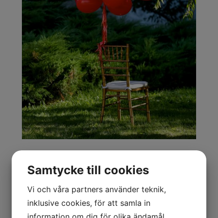
Samtycke till cookies
Vi och våra partners använder teknik,
Ansökan
inklusive cookies, för att samla in
information om dig för olika ändamål,