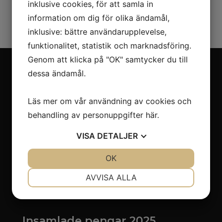
inklusive cookies, för att samla in
Read more!
information om dig för olika ändamål,
inklusive: bättre användarupplevelse,
funktionalitet, statistik och marknadsföring.
Genom att klicka på "OK" samtycker du till
dessa ändamål.
Följ
Följ
Läs mer om vår användning av cookies och
behandling av personuppgifter
här
.
Kontakt
VISA
DETALJER
Insamlingsstiftelsen för Muskeldystrofiforskning
(SMDF)
JA
NEJ
OK
JA
NEJ
NÖDVÄNDIG
INSTÄLLNINGAR
Organisationsnummer: 822003 – 3552
AVVISA ALLA
JA
NEJ
JA
NEJ
kontakt@smdf.se
MARKNADSFÖRING
STATISTIK
Insamlade pengar 2025