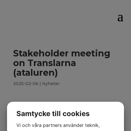
Stakeholder meeting
on Translarna
(ataluren)
2025-02-06
|
Nyheter
Presentedby Steffen Thirstrup, Chief
Samtycke till cookies
MedicalOfficer(AF-CMO)
Vi och våra partners använder teknik,
10 December 2024