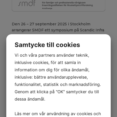
Den 26 – 27 september 2025 i Stockholm
arrangerar SMDF ett symposium på Scandic Infra
City som syftar till att samla personer med
Duchennes och Beckers Muskeldystrofi,
Samtycke till cookies
tillsammans med familjer, personliga assistenter,
skolpersonal och professionella vårdgivare, för
Vi och våra partners använder teknik,
att informera om de senaste
inklusive cookies, för att samla in
forskningsnyheterna och uppdateringar från
information om dig för olika ändamål,
SMDF:s verksamhet.
inklusive: bättre användarupplevelse,
Utöver att vara en plattform för spridning av
funktionalitet, statistik och marknadsföring.
viktig information, erbjuder symposiet också en
Genom att klicka på "OK" samtycker du till
värdefull möjlighet för nätverkande och
dessa ändamål.
erfarenhetsutbyte. Målet är att nå ut till alla som
på något sätt berörs av DMD/BMD.
Läs mer om vår användning av cookies och
Klicka här för program och anmälan!